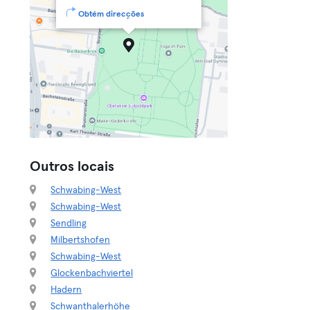
Obtém direcções
Outros locais
Schwabing-West
Schwabing-West
Sendling
Milbertshofen
Schwabing-West
Glockenbachviertel
Hadern
Schwanthalerhöhe