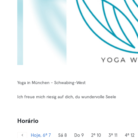
Yoga in München - Schwabing-West
Ich freue mich riesig auf dich, du wundervolle Seele
Horário
Hoje, 6ª 7
Sá 8
Do 9
2ª 10
3ª 11
4ª 12