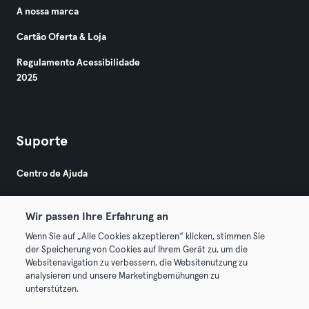
A nossa marca
Cartão Oferta & Loja
Regulamento Acessibilidade
2025
Suporte
Centro de Ajuda
Wir passen Ihre Erfahrung an
Wenn Sie auf „Alle Cookies akzeptieren“ klicken, stimmen Sie
der Speicherung von Cookies auf Ihrem Gerät zu, um die
Websitenavigation zu verbessern, die Websitenutzung zu
© 2026 Urban Sports Group GmbH. All rights reserved.
analysieren und unsere Marketingbemühungen zu
Termos & Condições
Privacidade
Imprimir
unterstützen.