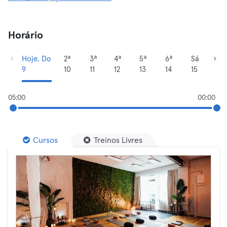
Horário
Hoje, Do
2ª
3ª
4ª
5ª
6ª
Sá
9
10
11
12
13
14
15
05:00
00:00
Cursos
Treinos Livres