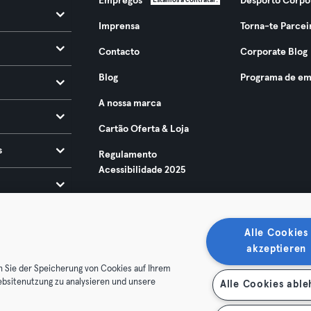
Empregos
Desporto Corpo
Estamos a contratar!
Imprensa
Torna-te Parcei
Contacto
Corporate Blog
Blog
Programa de em
A nossa marca
Cartão Oferta & Loja
s
Regulamento
Acessibilidade 2025
Alle Cookies
akzeptieren
n Sie der Speicherung von Cookies auf Ihrem
ebsitenutzung zu analysieren und unsere
Alle Cookies abl
ndições
Privacidade
Imprimir
Rescindir contratos aqui