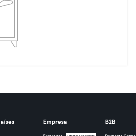
aíses
Empresa
B2B