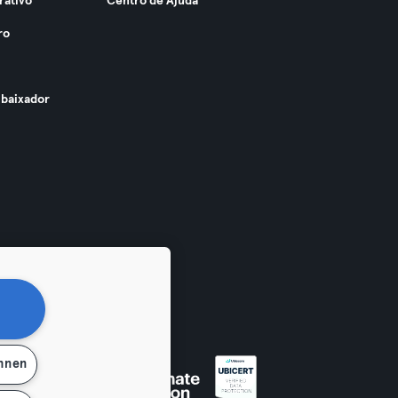
rativo
Centro de Ajuda
ro
baixador
ehnen