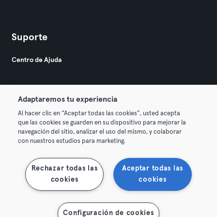
Suporte
Centro de Ajuda
Adaptaremos tu experiencia
Al hacer clic en “Aceptar todas las cookies”, usted acepta
que las cookies se guarden en su dispositivo para mejorar la
© 2026 Urban Sports Group GmbH. All rights reserved.
navegación del sitio, analizar el uso del mismo, y colaborar
Termos & Condições
Privacidade
Imprimir
con nuestros estudios para marketing.
Rescindir contratos aqui
Cancelar contratos aqui
Rechazar todas las
Aceptar todas las
cookies
cookies
Configuración de cookies