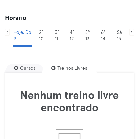
Horário
Hoje, Do
2ª
3ª
4ª
5ª
6ª
Sá
9
10
11
12
13
14
15
Cursos
Treinos Livres
Nenhum treino livre
encontrado