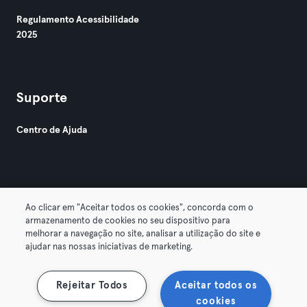
Regulamento Acessibilidade
2025
Suporte
Centro de Ajuda
Ao clicar em "Aceitar todos os cookies", concorda com o
armazenamento de cookies no seu dispositivo para
© 2026 Urban Sports Group GmbH. All rights reserved.
melhorar a navegação no site, analisar a utilização do site e
Termos & Condições
Privacidade
Imprimir
ajudar nas nossas iniciativas de marketing.
Rescindir contratos aqui
Cancelar contratos aqui
Rejeitar Todos
Aceitar todos os
cookies