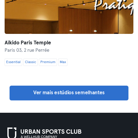
Aïkido Paris Temple
Paris 03,
2 rue Perrée
Essential
Classic
Premium
Max
Ver mais estúdios semelhantes