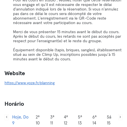
Pour les cours en studio : veuillez noter que cette réservation
vous engage et qu'il est nécessaire de respecter le délai
d'annulation indiqué lors de la réservation. Si vous n'annulez
pas dans ce délai le cours sera décompté de votre
abonnement. L'enregistrement via le QR-Code reste
nécessaire avant votre participation au cours.
Merci de vous présenter 15 minutes avant le début du cours.
Après le début du cours, les retards ne sont pas acceptés par
respect pour l'enseignant(e) et le reste du groupe.
Équipement disponible (tapis, briques, sangles), établissement
situé au sein de Climp Up, inscriptions possibles jusqu’à 15
minutes avant le début du cours.
Website
https://www.yoze.fr/planning
Horário
Hoje, Do
2ª
3ª
4ª
5ª
6ª
Sá
9
10
11
12
13
14
15