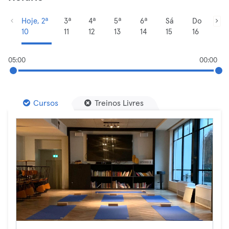
Hoje, 2ª
3ª
4ª
5ª
6ª
Sá
Do
10
11
12
13
14
15
16
05:00
00:00
Cursos
Treinos Livres