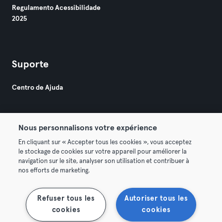
Regulamento Acessibilidade
2025
Suporte
Centro de Ajuda
Nous personnalisons votre expérience
En cliquant sur « Accepter tous les cookies », vous acceptez
le stockage de cookies sur votre appareil pour améliorer la
© 2026 Urban Sports Group GmbH. All rights reserved.
navigation sur le site, analyser son utilisation et contribuer à
Termos & Condições
Privacidade
Imprimir
nos efforts de marketing.
Rescindir contratos aqui
Cancelar contratos aqui
Refuser tous les
Autoriser tous les
cookies
cookies