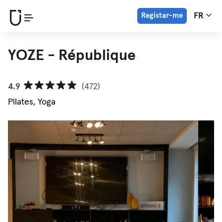
Registar-me
FR
YOZE - République
4.9
(472)
Pilates, Yoga