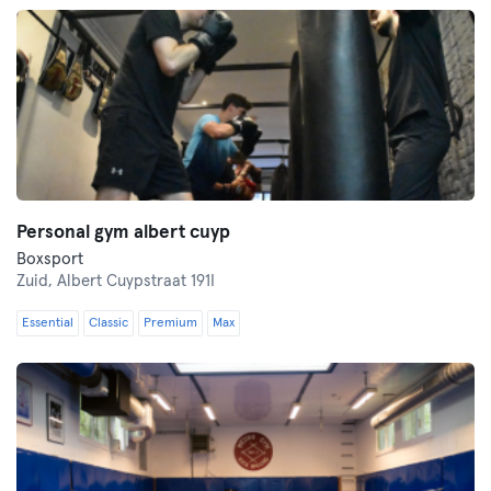
Personal gym albert cuyp
Boxsport
Zuid,
Albert Cuypstraat 191I
Essential
Classic
Premium
Max