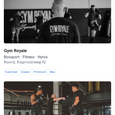
Gym Royale
Boxsport · Fitness · Hyrox
Noord,
Klaprozenweg 42
Essential
Classic
Premium
Max