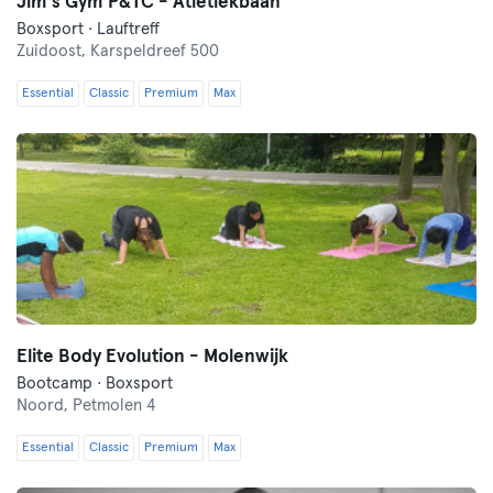
Jim's Gym P&TC - Atletiekbaan
Boxsport · Lauftreff
Zuidoost,
Karspeldreef 500
Essential
Classic
Premium
Max
Elite Body Evolution - Molenwijk
Bootcamp · Boxsport
Noord,
Petmolen 4
Essential
Classic
Premium
Max