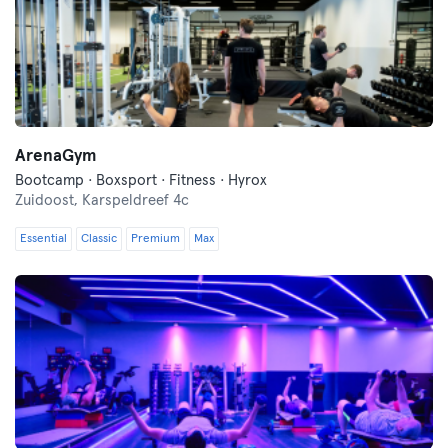
ArenaGym
Bootcamp · Boxsport · Fitness · Hyrox
Zuidoost,
Karspeldreef 4c
Essential
Classic
Premium
Max