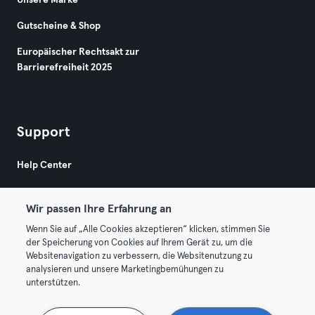
Unsere Marke
Gutscheine & Shop
Europäischer Rechtsakt zur
Barrierefreiheit 2025
Support
Help Center
Wir passen Ihre Erfahrung an
Wenn Sie auf „Alle Cookies akzeptieren“ klicken, stimmen Sie
der Speicherung von Cookies auf Ihrem Gerät zu, um die
Websitenavigation zu verbessern, die Websitenutzung zu
© 2026 Urban Sports Group GmbH. All rights reserved.
analysieren und unsere Marketingbemühungen zu
AGB
Datenschutz
Impressum
unterstützen.
Vertrag hier kündigen
Hier Verträge widerrufen