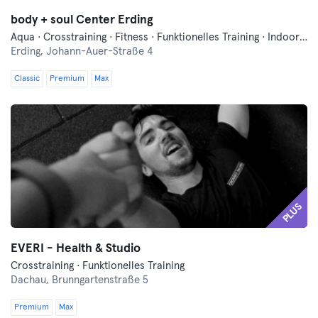
body + soul Center Erding
Aqua · Crosstraining · Fitness · Funktionelles Training · Indoorcycling · Lauftreff · Pilates · Qi Gong und Tai Chi · Tanzen · Wellness · Yoga
Erding,
Johann-Auer-Straße 4
Classic
Premium
Max
PLUS
EVERI - Health & Studio
Crosstraining · Funktionelles Training
Dachau,
Brunngartenstraße 5
Premium
Max