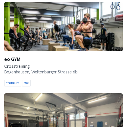
eo GYM
Crosstraining
Bogenhausen,
Weltenburger Strasse 6b
Premium
Max