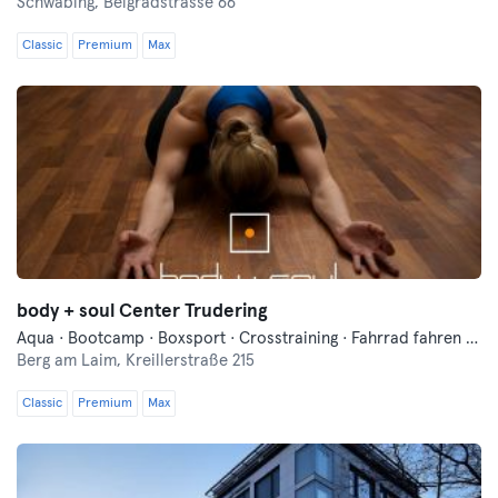
Schwabing,
Belgradstrasse 66
Classic
Premium
Max
body + soul Center Trudering
Aqua · Bootcamp · Boxsport · Crosstraining · Fahrrad fahren · Fitness · Funktionelles Training · Pilates · Schwimmen · Tanzen · Vibrationstraining · Wellness · Yoga
Berg am Laim,
Kreillerstraße 215
Classic
Premium
Max