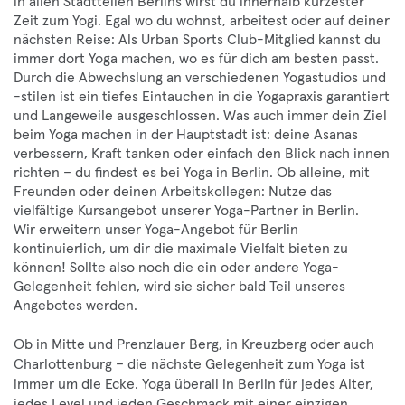
in allen Stadtteilen Berlins wirst du innerhalb kürzester
Zeit zum Yogi. Egal wo du wohnst, arbeitest oder auf deiner
nächsten Reise: Als Urban Sports Club-Mitglied kannst du
immer dort Yoga machen, wo es für dich am besten passt.
Durch die Abwechslung an verschiedenen Yogastudios und
-stilen ist ein tiefes Eintauchen in die Yogapraxis garantiert
und Langeweile ausgeschlossen. Was auch immer dein Ziel
beim Yoga machen in der Hauptstadt ist: deine Asanas
verbessern, Kraft tanken oder einfach den Blick nach innen
richten – du findest es bei Yoga in Berlin. Ob alleine, mit
Freunden oder deinen Arbeitskollegen: Nutze das
vielfältige Kursangebot unserer Yoga-Partner in Berlin.
Wir erweitern unser Yoga-Angebot für Berlin
kontinuierlich, um dir die maximale Vielfalt bieten zu
können! Sollte also noch die ein oder andere Yoga-
Gelegenheit fehlen, wird sie sicher bald Teil unseres
Angebotes werden.
Ob in Mitte und Prenzlauer Berg, in Kreuzberg oder auch
Charlottenburg – die nächste Gelegenheit zum Yoga ist
immer um die Ecke. Yoga überall in Berlin für jedes Alter,
jedes Level und jeden Geschmack mit einer einzigen