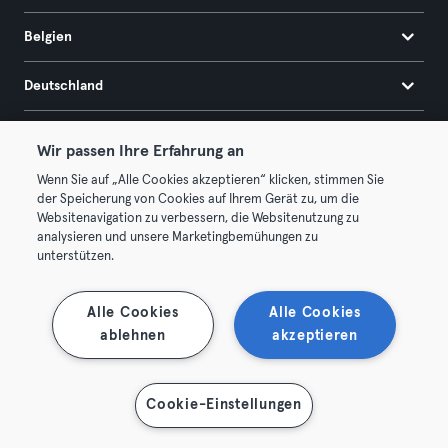
Belgien
Deutschland
Frankreich
Wir passen Ihre Erfahrung an
Wenn Sie auf „Alle Cookies akzeptieren“ klicken, stimmen Sie
Niederlande
der Speicherung von Cookies auf Ihrem Gerät zu, um die
Websitenavigation zu verbessern, die Websitenutzung zu
Portugal
analysieren und unsere Marketingbemühungen zu
unterstützen.
Spanien
Alle Cookies
Alle Cookies
Österreich
ablehnen
akzeptieren
Karte anzeigen
Cookie-Einstellungen
Unternehmen
B2B