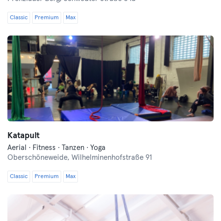
Classic
Premium
Max
Katapult
Aerial · Fitness · Tanzen · Yoga
Oberschöneweide,
Wilhelminenhofstraße 91
Classic
Premium
Max