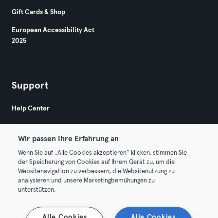
Gift Cards & Shop
European Accessibility Act
2025
Support
Help Center
Wir passen Ihre Erfahrung an
Wenn Sie auf „Alle Cookies akzeptieren“ klicken, stimmen Sie
der Speicherung von Cookies auf Ihrem Gerät zu, um die
Websitenavigation zu verbessern, die Websitenutzung zu
© 2026 Urban Sports Group GmbH. All rights reserved.
analysieren und unsere Marketingbemühungen zu
Terms & Conditions
Privacy
Imprint
unterstützen.
Terminate contracts here
Withdraw contracts here
Alle Cookies
Alle Cookies