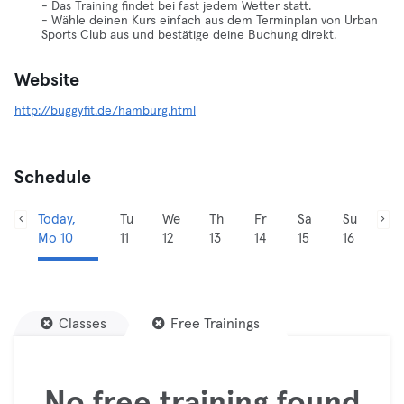
- Das Training findet bei fast jedem Wetter statt.
- Wähle deinen Kurs einfach aus dem Terminplan von Urban
Sports Club aus und bestätige deine Buchung direkt.
Website
http://buggyfit.de/hamburg.html
Schedule
Today,
Tu
We
Th
Fr
Sa
Su
Mo 10
11
12
13
14
15
16
Classes
Free Trainings
No free training found