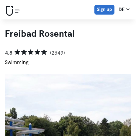
Sign up
DE
Freibad Rosental
4.8
(2349)
Swimming