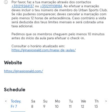
Por favor, faz a tua marcação através dos contactos
+351219244137
ou
+351219108184
. Ao efetuar a marcação
deves incluir o teu número de membro do Urban Sports Club.
Se não puderes comparecer, deves cancelar a marcação com
pelo menos 12 horas de antecedência. Caso contrário a visita
será deduzida dos teus limites mensais e será cobrada uma
taxa adicional.
Pedimos que os membros cheguem pelo menos 10 minutos
antes do início da aula para efetuar o check-in.
Consultar o horário atualizado em:
https://ginasiospald.com/mapa-de-aulas/
Website
https://ginasiospald.com/
Schedule
Today,
Sa
Su
Mo
Tu
We
Th
Fr 7
8
9
10
11
12
13