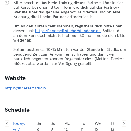
Bitte beachte: Das Freie Training dieses Partners könnte sich
auf Kurse beziehen. Bitte informiere dich auf der Partner-
Website über das genaue Angebot, Kursdetails und ob eine
Buchung direkt beim Partner erforderlich ist.
Um an den Kursen teilzunehmen, registriere dich bitte über
diesen Link
https://innerself.studio/stundenplan
. Solltest du
an dem Kurs doch nicht teilnehmen können, melde dich bitte
wieder ab.
Sei am besten ca. 10-15 Minuten vor der Stunde im Studio, um
genügend Zeit zum Ankommen zu haben und damit wir
pünktlich beginnen können. Yogamaterialien (Matten, Decken,
Blöcke, etc.) werden zur Verfügung gestellt.
Website
https://innerself.studio
Schedule
Today,
Sa
Su
Mo
Tu
We
Th
Fr 7
8
9
10
11
12
13