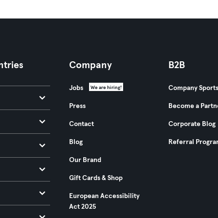
tries
Company
B2B
Jobs
Company Sport
We are hiring!
Press
Become a Partn
Contact
Corporate Blog
Blog
Referral Progr
Our Brand
Gift Cards & Shop
European Accessibility
Act 2025