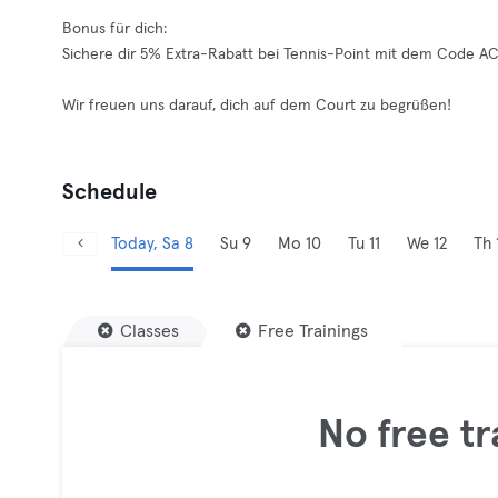
Bonus für dich:
Sichere dir 5% Extra-Rabatt bei Tennis-Point mit dem Code A
Wir freuen uns darauf, dich auf dem Court zu begrüßen!
Schedule
Today, Sa 8
Su 9
Mo 10
Tu 11
We 12
Th 
Classes
Free Trainings
No free tr