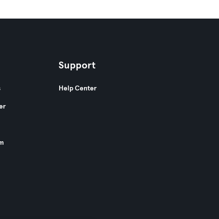
Support
s
Help Center
er
am