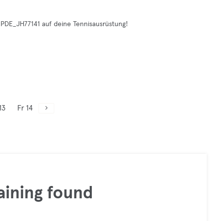
CPDE_JH77141 auf deine Tennisausrüstung!
13
Fr 14
aining found