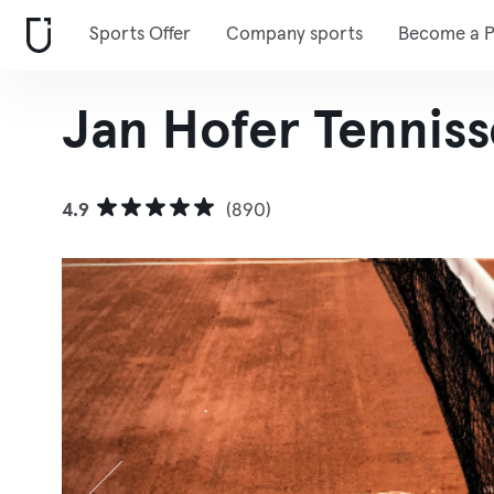
Sports Offer
Company sports
Become a P
Jan Hofer Tennis
4.9
(890)