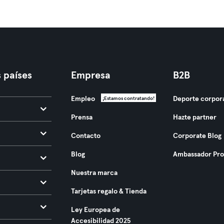
 países
Empresa
B2B
Empleo
Deporte corpor
¡Estamos contratando!
Prensa
Hazte partner
Contacto
Corporate Blog
Blog
Ambassador Pr
Nuestra marca
Tarjetas regalo & Tienda
Ley Europea de
Accesibilidad 2025