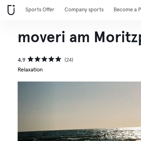
Sports Offer
Company sports
Become a P
moveri am Moritz
4.9
(24)
Relaxation