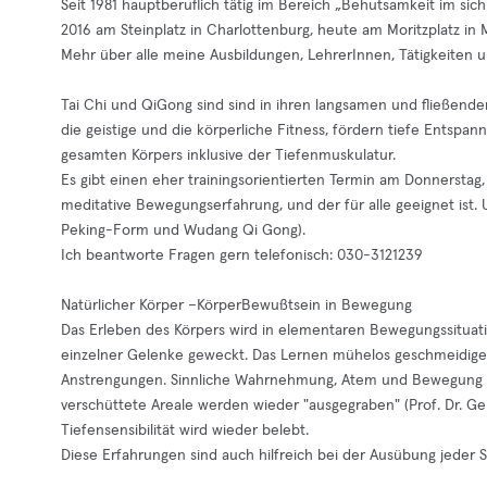
Seit 1981 hauptberuflich tätig im Bereich „Behutsamkeit im sic
2016 am Steinplatz in Charlottenburg, heute am Moritzplatz in 
Mehr über alle meine Ausbildungen, LehrerInnen, Tätigkeiten u
Tai Chi und QiGong sind sind in ihren langsamen und fließende
die geistige und die körperliche Fitness, fördern tiefe Entspa
gesamten Körpers inklusive der Tiefenmuskulatur.
Es gibt einen eher trainingsorientierten Termin am Donnersta
meditative Bewegungserfahrung, und der für alle geeignet ist. U
Peking-Form und Wudang Qi Gong).
Ich beantworte Fragen gern telefonisch: 030-3121239
Natürlicher Körper –KörperBewußtsein in Bewegung
Das Erleben des Körpers wird in elementaren Bewegungssituat
einzelner Gelenke geweckt. Das Lernen mühelos geschmeidig
Anstrengungen. Sinnliche Wahrnehmung, Atem und Bewegung unt
verschüttete Areale werden wieder "ausgegraben" (Prof. Dr. Ger
Tiefensensibilität wird wieder belebt.
Diese Erfahrungen sind auch hilfreich bei der Ausübung jeder Sp