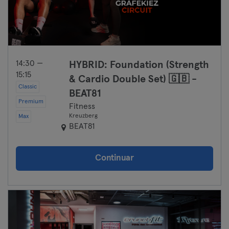
14:30 —
HYBRID: Foundation (Strength
15:15
& Cardio Double Set) 🇬🇧 -
Classic
BEAT81
Premium
Fitness
Kreuzberg
Max
BEAT81
Continuar