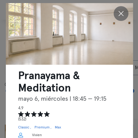
ES
Descubre nuestras
actividades en
Berlín
07/08/2026
Socios privados
M
Pranayama &
05:00
00:00
Meditation
mayo 6, miércoles
| 18:45 — 19:15
4.9
Clases
Entrenamientos libres
(532)
Classic
Premium
Max
Vivien