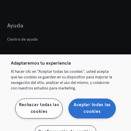
Ayuda
Centro de ayuda
Adaptaremos tu experiencia
Al hacer clic en “Aceptar todas las cookies”, usted acepta
que las cookies se guarden en su dispositivo para mejorar la
© 2026 Urban Sports Group GmbH. All rights reserved.
navegación del sitio, analizar el uso del mismo, y colaborar
Términos y condiciones
Privacidad
Sello
con nuestros estudios para marketing.
Rescindir contratos aquí
Desistir de contratos aquí
Rechazar todas las
Aceptar todas las
cookies
cookies