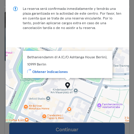
La reserva será confirmada inmediatamente y tendrás una
plaza garantizada en la actividad de este centro. Por favor, ten
en cuenta que se trata de una reserva vinculante. Por lo
tanto, podrían aplicarse cargos extra en caso de una
cancelación tardía o de no asistir a tu reserva.
Bethaniendamm 61 A (C/O Ashtanga House Berlin),
10999 Berlin
Obtener indicaciones
14:15 —
Electroacoustic Sound Healing
15:15
(Private 44 Euro)
Classic
Bienestar
Premium
Kreuzberg
yoga.sound.healing
Max
Continuar