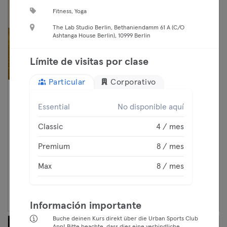
Fitness, Yoga
The Lab Studio Berlin, Bethaniendamm 61 A (C/O
Ashtanga House Berlin), 10999 Berlin
Límite de visitas por clase
Particular
Corporativo
14:10 —
Ballet Beginner EN
Essential
No disponible aquí
15:25
Danza
Classic
Kreuzberg
Classic
4 / mes
Fit'Ballet
Premium
Premium
8 / mes
Max
Max
8 / mes
Continuar
Información importante
Buche deinen Kurs direkt über die Urban Sports Club