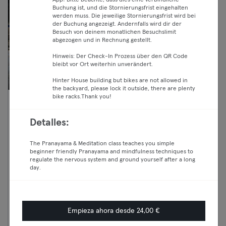
App! Bitte beachte, dass dies eine verbindliche
Buchung ist, und die Stornierungsfrist eingehalten
werden muss. Die jeweilige Stornierungsfrist wird bei
der Buchung angezeigt. Andernfalls wird dir der
Besuch von deinem monatlichen Besuchslimit
abgezogen und in Rechnung gestellt.
Hinweis: Der Check-In Prozess über den QR Code
bleibt vor Ort weiterhin unverändert.
Hinter House building but bikes are not allowed in
the backyard, please lock it outside, there are plenty
bike racks.Thank you!
14:15 —
VIRTUAL Les Mills BodyBalance
15:15
Fitness
Detalles:
Essential
Reinickendorf
Crunch Fit
The Pranayama & Meditation class teaches you simple
Classic
beginner friendly Pranayama and mindfulness techniques to
Premium
regulate the nervous system and ground yourself after a long
day.
Max
Continuar
Empieza ahora desde 24,00 €