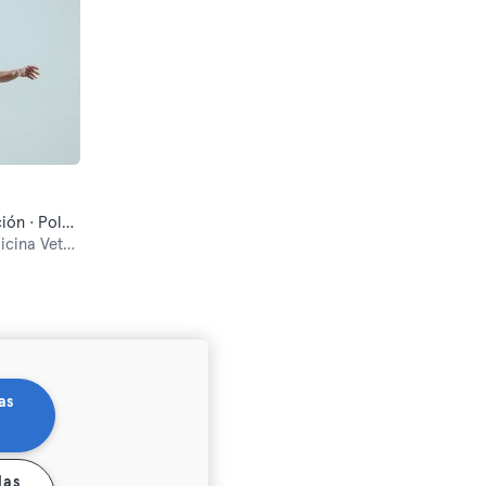
Aéreo · Danza · Fitness · Meditación · Pole dance · Yoga
Veterinária
as
las