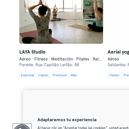
LAYA Studio
Aerial yo
Aéreo · Fitness · Meditación · Pilates · Relajación · Yoga
Aéreo
Parede,
Rua Capitão Leitão, 88
Saldanha,
R
Essential
Classic
Premium
Max
Classic
Pr
Adaptaremos tu experiencia
Al hacer clic en “Aceptar todas las cookies”, usted acept