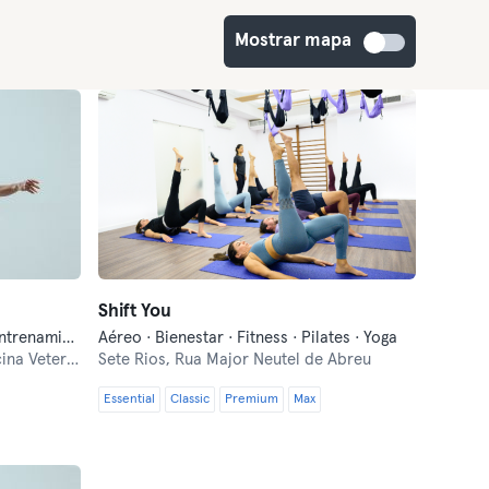
Mostrar mapa
Shift You
Aéreo · Crosstraining · Danza · Entrenamiento funcional · Fitness · Pilates · Pole dance · Yoga
Aéreo · Bienestar · Fitness · Pilates · Yoga
terinária 15
Sete Rios,
Rua Major Neutel de Abreu
Essential
Classic
Premium
Max