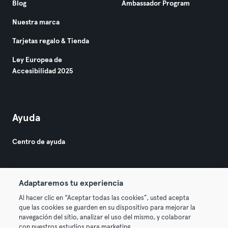
Blog
Ambassador Program
Nuestra marca
Tarjetas regalo & Tienda
Ley Europea de
Accesibilidad 2025
Ayuda
Centro de ayuda
Adaptaremos tu experiencia
Al hacer clic en “Aceptar todas las cookies”, usted acepta
que las cookies se guarden en su dispositivo para mejorar la
© 2026 Urban Sports Group GmbH. All rights reserved.
navegación del sitio, analizar el uso del mismo, y colaborar
Términos y condiciones
Privacidad
Sello
con nuestros estudios para marketing.