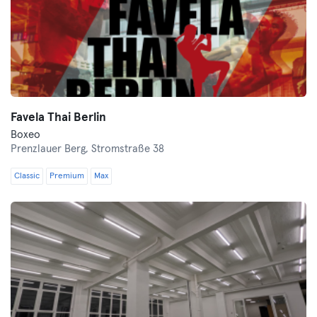
Favela Thai Berlin
Boxeo
Prenzlauer Berg,
Stromstraße 38
Classic
Premium
Max