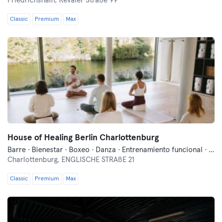
Friedrichshain,
Revaler Straße 99
Classic
Premium
Max
House of Healing Berlin Charlottenburg
Barre · Bienestar · Boxeo · Danza · Entrenamiento funcional · Fitness · Meditación · Pilates · Qi Gong y Tai Chi · Yoga
Charlottenburg,
ENGLISCHE STRAßE 21
Classic
Premium
Max