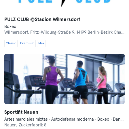
PULZ CLUB @Stadion Wilmersdorf
Boxeo
Wilmersdorf,
Fritz-Wildung-Straße 9, 14199 Berlin-Bezirk Charlottenburg-Wilmersdorf
Classic
Premium
Max
Sportifit Nauen
Artes marciales mixtas · Autodefensa moderna · Boxeo · Danza · Fitness · Indoor Cycling · Pilates · Relajación · Yoga
Nauen,
Zuckerfabrik 8