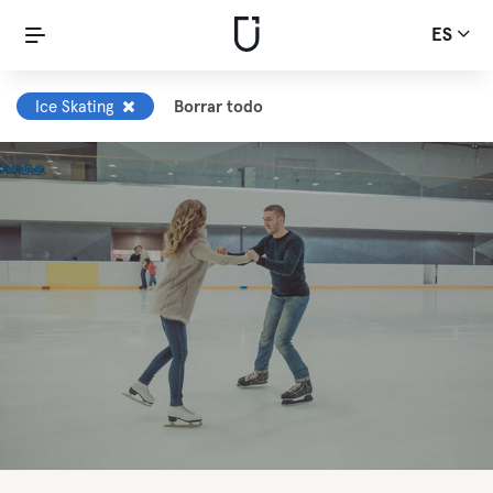
ES
Ice Skating
Borrar todo