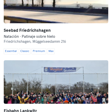
Seebad Friedrichshagen
Natación · Patinaje sobre hielo
Friedrichshagen,
Müggelseedamm 216
Essential
Classic
Premium
Max
Eisbahn Lankwitz