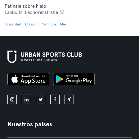
Patinaje sobre hielo
Lankwitz,
Leonorenstraße 37
Essential
Classic
Premium
Max
Nuestros países