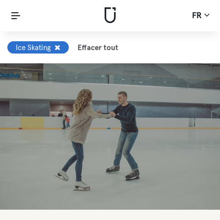
FR
Ice Skating
Effacer tout