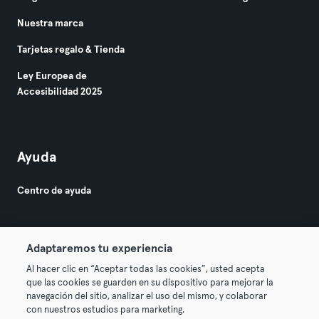
Nuestra marca
Tarjetas regalo & Tienda
Ley Europea de
Accesibilidad 2025
Ayuda
Centro de ayuda
Adaptaremos tu experiencia
Al hacer clic en “Aceptar todas las cookies”, usted acepta
que las cookies se guarden en su dispositivo para mejorar la
© 2026 Urban Sports Group GmbH. All rights reserved.
navegación del sitio, analizar el uso del mismo, y colaborar
Términos y condiciones
Privacidad
Sello
con nuestros estudios para marketing.