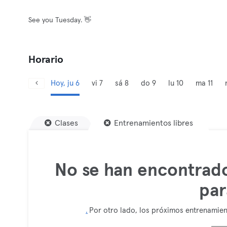
See you Tuesday. 👋
Horario
Hoy, ju 6
vi 7
sá 8
do 9
lu 10
ma 11
Clases
Entrenamientos libres
No se han encontrado
par
.
Por otro lado, los próximos entrenamien