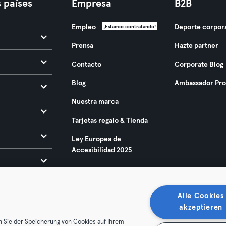
 países
Empresa
B2B
Empleo
Deporte corpor
¡Estamos contratando!
Prensa
Hazte partner
Contacto
Corporate Blog
Blog
Ambassador Pr
Nuestra marca
Tarjetas regalo & Tienda
Ley Europea de
Accesibilidad 2025
Alle Cookies
akzeptieren
n Sie der Speicherung von Cookies auf Ihrem