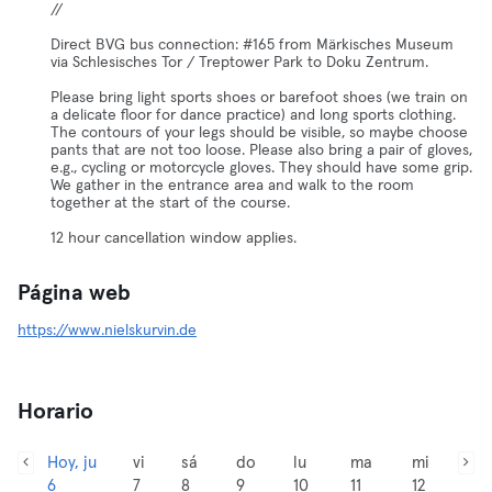
//
Direct BVG bus connection: #165 from Märkisches Museum
via Schlesisches Tor / Treptower Park to Doku Zentrum.
Please bring light sports shoes or barefoot shoes (we train on
a delicate floor for dance practice) and long sports clothing.
The contours of your legs should be visible, so maybe choose
pants that are not too loose. Please also bring a pair of gloves,
e.g., cycling or motorcycle gloves. They should have some grip.
We gather in the entrance area and walk to the room
together at the start of the course.
12 hour cancellation window applies.
Página web
https://www.nielskurvin.de
Horario
Hoy, ju
vi
sá
do
lu
ma
mi
6
7
8
9
10
11
12