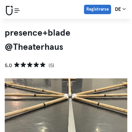
Registrarse
DE
presence+blade
@Theaterhaus
5.0
(5)