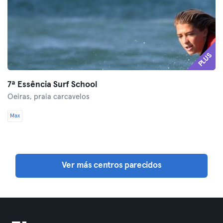
PLUS
7ª Essência Surf School
Oeiras,
praia carcavelos
Max
Ver más centros parecidos