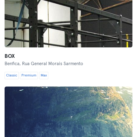
BOX
Benfica,
Rua General Morais Sarmento
Classic
Premium
Max