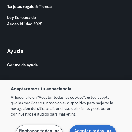
Tarjetas regalo & Tienda
Ley Europea de
Accesibilidad 2025
Ayuda
Centro de ayuda
Adaptaremos tu experiencia
Al hacer clic en “Aceptar todas las cookies”, usted acepta
que las cookies se guarden en su dispositivo para mejorar la
© 2026 Urban Sports Group GmbH. All rights reserved.
navegación del sitio, analizar el uso del mismo, y colaborar
Términos y condiciones
Privacidad
Sello
con nuestros estudios para marketing.
Rescindir contratos aquí
Desistir de contratos aquí
Rechazar todas las
Aceptar todas las