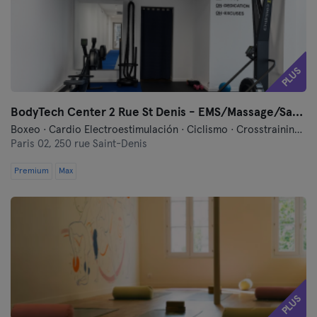
Tours
PLUS
BodyTech Center 2 Rue St Denis - EMS/Massage/Sauna
Boxeo · Cardio Electroestimulación · Ciclismo · Crosstraining · Electroestimulación · Entrenamiento Vibratorio · Fitness · Hyrox · Masajes · Meditación · Pilates · Relajación · Running · Yoga
Paris 02,
250 rue Saint-Denis
Premium
Max
PLUS