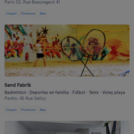
Paris 02,
Rue Beauregard 41
Lille
Classic
Premium
Max
Lyon
Marseille
Montpellier
Nantes
Niza
Sand Fabrik
París
Badminton · Deportes en familia · Fútbol · Tenis · Voley playa
Pantin,
45 Rue Delizy
Rennes
Classic
Premium
Max
Ruan
Toulouse