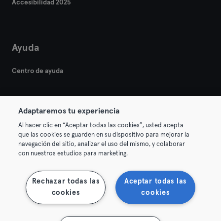
Accesibilidad 2025
Ayuda
Centro de ayuda
Adaptaremos tu experiencia
Al hacer clic en “Aceptar todas las cookies”, usted acepta
que las cookies se guarden en su dispositivo para mejorar la
© 2026 Urban Sports Group GmbH. All rights reserved.
navegación del sitio, analizar el uso del mismo, y colaborar
Términos y condiciones
Privacidad
Sello
con nuestros estudios para marketing.
Rescindir contratos aquí
Desistir de contratos aquí
Rechazar todas las
Aceptar todas las
cookies
cookies