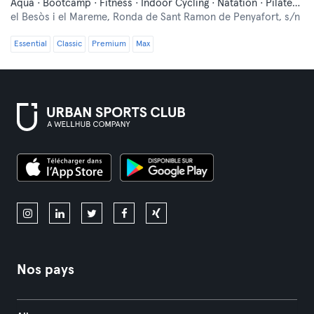
Aqua · Bootcamp · Fitness · Indoor Cycling · Natation · Pilates · Yoga
el Besòs i el Mareme,
Ronda de Sant Ramon de Penyafort, s/n
Essential
Classic
Premium
Max
Nos pays