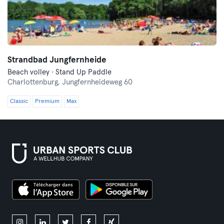
Strandbad Jungfernheide
Beach volley · Stand Up Paddle
Charlottenburg,
Jungfernheideweg 60
Classic
Premium
Max