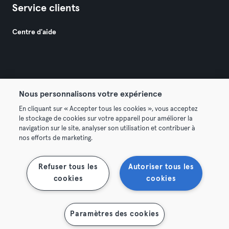
Service clients
Centre d'aide
Nous personnalisons votre expérience
© 2026 Urban Sports Group GmbH. All rights reserved.
En cliquant sur « Accepter tous les cookies », vous acceptez
Conditions générales
Politique de confidentialité
le stockage de cookies sur votre appareil pour améliorer la
navigation sur le site, analyser son utilisation et contribuer à
Mentions légales
Résilier les contrats ici
nos efforts de marketing.
Se rétracter ici
Refuser tous les
Autoriser tous les
cookies
cookies
Afficher la carte
Paramètres des cookies