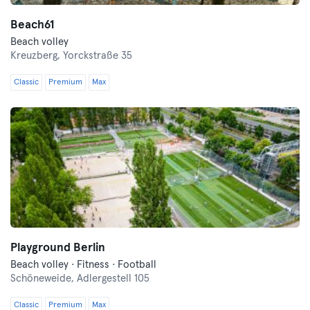
Beach61
Beach volley
Kreuzberg,
Yorckstraße 35
Classic
Premium
Max
Playground Berlin
Beach volley · Fitness · Football
Schöneweide,
Adlergestell 105
Classic
Premium
Max