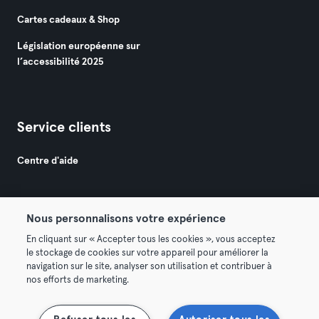
Cartes cadeaux & Shop
Législation européenne sur
l’accessibilité 2025
Service clients
Centre d'aide
Nous personnalisons votre expérience
En cliquant sur « Accepter tous les cookies », vous acceptez
le stockage de cookies sur votre appareil pour améliorer la
© 2026 Urban Sports Group GmbH. All rights reserved.
navigation sur le site, analyser son utilisation et contribuer à
Conditions générales
Politique de confidentialité
nos efforts de marketing.
Mentions légales
Se rétracter ici