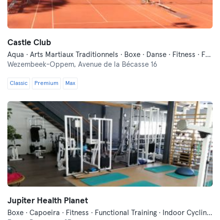
Castle Club
Aqua · Arts Martiaux Traditionnels · Boxe · Danse · Fitness · Functional Training · Indoor Cycling · Pilates · Qi Gong et Tai Chi · Squash · Tennis · Yoga
Wezembeek-Oppem,
Avenue de la Bécasse 16
Classic
Premium
Max
Jupiter Health Planet
Boxe · Capoeira · Fitness · Functional Training · Indoor Cycling · Pilates · Qi Gong et Tai Chi · Yoga