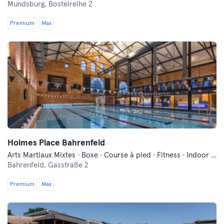
Mundsburg,
Bostelreihe 2
Premium
Max
Holmes Place Bahrenfeld
Arts Martiaux Mixtes · Boxe · Course à pied · Fitness · Indoor Cycling · Natation · Pilates · Qi Gong et Tai Chi · Sauna · Yoga
Bahrenfeld,
Gasstraße 2
Premium
Max