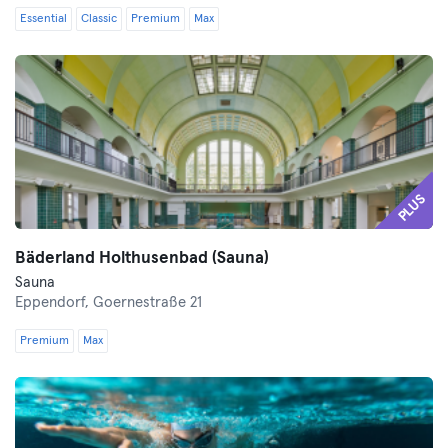
Essential
Classic
Premium
Max
PLUS
Bäderland Holthusenbad (Sauna)
Sauna
Eppendorf,
Goernestraße 21
Premium
Max