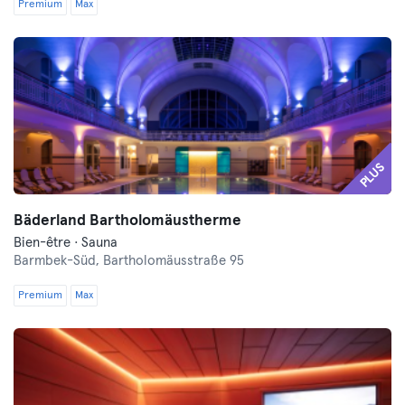
Premium
Max
PLUS
Bäderland Bartholomäustherme
Bien-être · Sauna
Barmbek-Süd,
Bartholomäusstraße 95
Premium
Max