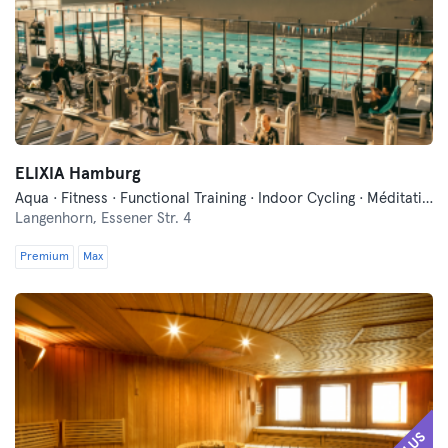
ELIXIA Hamburg
Aqua · Fitness · Functional Training · Indoor Cycling · Méditation · Natation · Pilates · Sauna · Yoga
Langenhorn,
Essener Str. 4
Premium
Max
PLUS