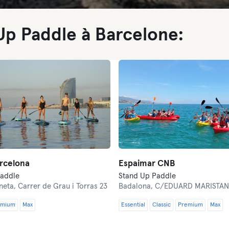
Up Paddle à Barcelone:
rcelona
Espaimar CNB
Paddle
Stand Up Paddle
neta,
Carrer de Grau i Torras 23
Badalona,
C/EDUARD MARISTAN
emium
Max
Essential
Classic
Premium
Max