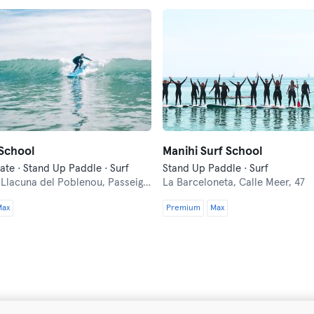
 School
Manihi Surf School
kate · Stand Up Paddle · Surf
Stand Up Paddle · Surf
a Llacuna del Poblenou,
Passeig Marítim del Bogatell, 3574
La Barceloneta,
Calle Meer, 47
Max
Premium
Max