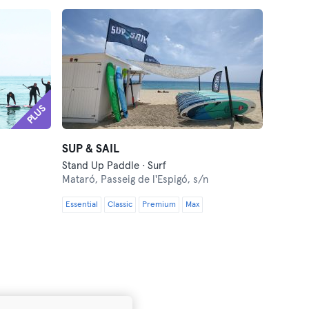
PLUS
SUP & SAIL
Stand Up Paddle · Surf
Mataró,
Passeig de l'Espigó, s/n
Essential
Classic
Premium
Max