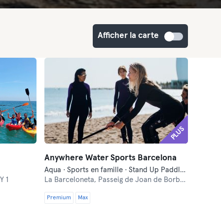
Afficher la carte
PLUS
Anywhere Water Sports Barcelona
Aqua · Sports en famille · Stand Up Paddle · Surf
Y 1
La Barceloneta,
Passeig de Joan de Borbó, 78
Premium
Max