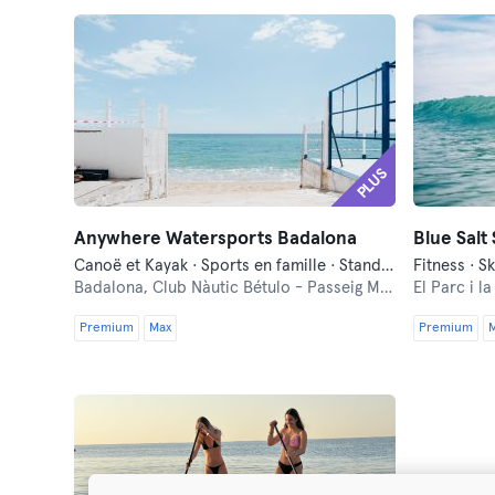
PLUS
Anywhere Watersports Badalona
Blue Salt
Canoë et Kayak · Sports en famille · Stand Up Paddle · Surf · Yoga
Fitness · S
Badalona,
Club Nàutic Bétulo - Passeig Marítim S/N
El Parc i l
Premium
Max
Premium