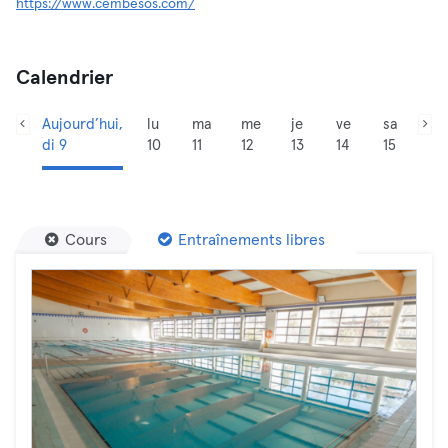
https://www.cembesos.com/
Calendrier
Aujourd’hui,
lu
ma
me
je
ve
sa
di 9
10
11
12
13
14
15
Cours
Entraînements libres