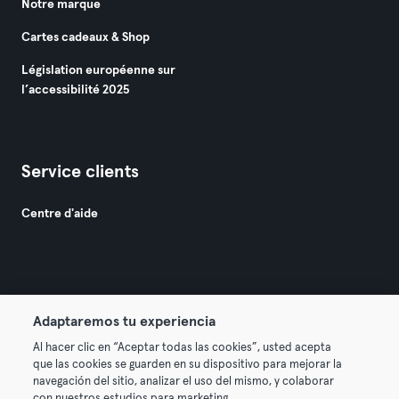
Notre marque
Cartes cadeaux & Shop
Législation européenne sur
l’accessibilité 2025
Service clients
Centre d'aide
Adaptaremos tu experiencia
© 2026 Urban Sports Group GmbH. All rights reserved.
Al hacer clic en “Aceptar todas las cookies”, usted acepta
Conditions générales
Politique de confidentialité
que las cookies se guarden en su dispositivo para mejorar la
navegación del sitio, analizar el uso del mismo, y colaborar
Mentions légales
Résilier les contrats ici
con nuestros estudios para marketing.