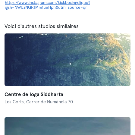
https://www.instagram.com/kickboxingclique?
igsh=NWUzNGR1Mm1ueHph&utm_source=qr
Voici d'autres studios similaires
Centre de Ioga Siddharta
Les Corts,
Carrer de Numància 70