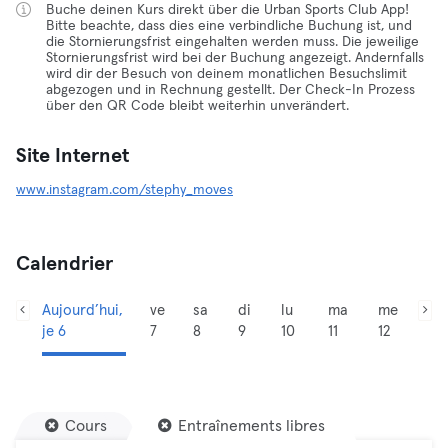
Buche deinen Kurs direkt über die Urban Sports Club App!
Bitte beachte, dass dies eine verbindliche Buchung ist, und
die Stornierungsfrist eingehalten werden muss. Die jeweilige
Stornierungsfrist wird bei der Buchung angezeigt. Andernfalls
wird dir der Besuch von deinem monatlichen Besuchslimit
abgezogen und in Rechnung gestellt. Der Check-In Prozess
über den QR Code bleibt weiterhin unverändert.
Site Internet
www.instagram.com/stephy_moves
Calendrier
Aujourd’hui,
ve
sa
di
lu
ma
me
je 6
7
8
9
10
11
12
Cours
Entraînements libres