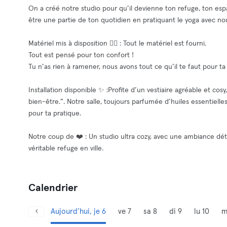
On a créé notre studio pour qu’il devienne ton refuge, ton esp
être une partie de ton quotidien en pratiquant le yoga avec no
Matériel mis à disposition 🧘‍♂️ : Tout le matériel est fourni.
Tout est pensé pour ton confort !
Tu n’as rien à ramener, nous avons tout ce qu’il te faut pour ta p
Installation disponible ✨ :Profite d’un vestiaire agréable et co
bien-être.”. Notre salle, toujours parfumée d’huiles essentielle
pour ta pratique.
Notre coup de ❤️ : Un studio ultra cozy, avec une ambiance dé
véritable refuge en ville.
Calendrier
Aujourd’hui, je 6
ve 7
sa 8
di 9
lu 10
m