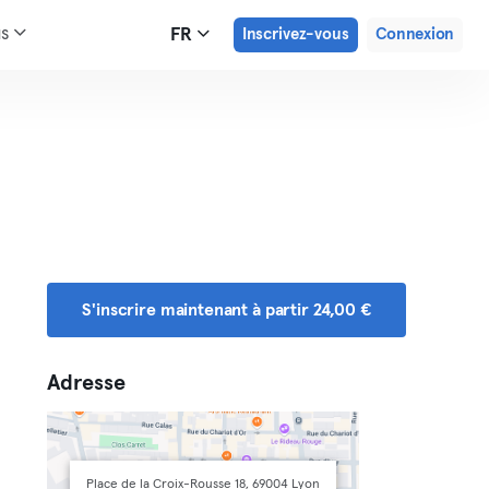
us
FR
Inscrivez-vous
Connexion
S'inscrire maintenant à partir 24,00 €
Adresse
Place de la Croix-Rousse 18, 69004 Lyon