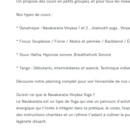
On propose des cours en petits groupes, et pour tous les nivea
Nos types de cours :
* Dynamique : Navakarana Vinyasa 1 et 2 , Jivamukti yoga , Vinya
* Focus: Souplesse / Force / Abdos et périnée / Backbend / Équi
* Doux: Hatha, Hypnose sonore ,Breathwhork Sonore
* Tango : Débutants, intermédiaires et avancé, Technique indivi
Découvre notre planning complet pour voir l’ensemble de nos c
Qu’est-ce que le Navakaraṇa Vinyāsa Yoga ?
Le Navakaraṇa est un type de Yoga qui vise un parcours d’auto
énergique qui t’invite à intégrer dans ta pratique, le corps, l’
des instructions chantées et un rythme t’aidant à cultiver la puret
légèreté d’esprit.