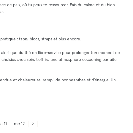
ace de paix, où tu peux te ressourcer. Fais du calme et du bien-
us.
ratique : tapis, blocs, straps et plus encore.
sy, ainsi que du thé en libre-service pour prolonger ton moment de
s choisies avec soin, t’offrira une atmosphère cocooning parfaite
tendue et chaleureuse, rempli de bonnes vibes et d’énergie. Un
a 11
me 12