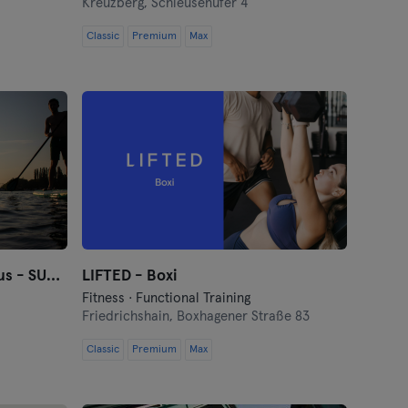
Kreuzberg,
Schleusenufer 4
Classic
Premium
Max
StandUpClub Berlin Funkhaus - SUP Verleih
LIFTED - Boxi
Fitness · Functional Training
Friedrichshain,
Boxhagener Straße 83
Classic
Premium
Max