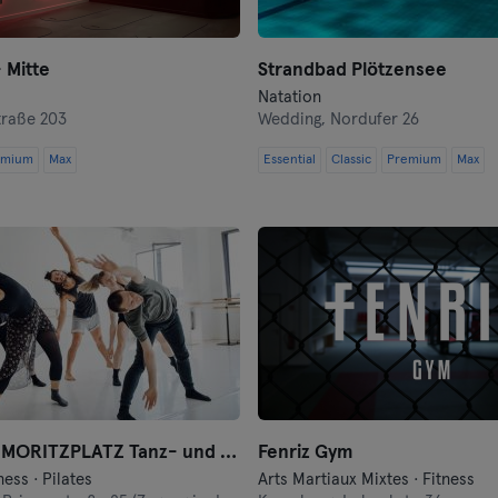
Hof
 Mitte
Strandbad Plötzensee
Homburg
Natation
traße 203
Wedding,
Nordufer 26
Ingolstadt
emium
Max
Essential
Classic
Premium
Max
Karlsruhe
Kassel
Kiel
Clèves
Cologne
Konstanz
motion*s MORITZPLATZ Tanz- und Bewegungsstudio
Fenriz Gym
ness · Pilates
Arts Martiaux Mixtes · Fitness
Landshut