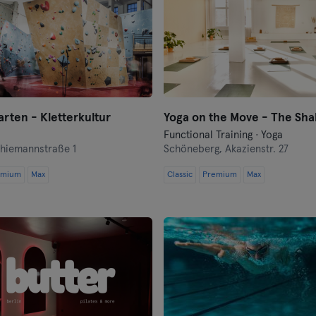
Frankfurt an der Oder
Freiburg
Fulda
Göppingen
rten - Kletterkultur
Yoga on the Move - The Sha
Halle
Functional Training · Yoga
hiemannstraße 1
Schöneberg,
Akazienstr. 27
Hambourg
emium
Max
Classic
Premium
Max
Hanau
Hanovre
Heidelberg
Heidenheim