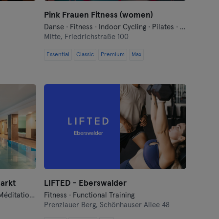
Pink Frauen Fitness (women)
Danse · Fitness · Indoor Cycling · Pilates · Yoga
Mitte,
Friedrichstraße 100
Essential
Classic
Premium
Max
arkt
LIFTED - Eberswalder
Barre · Danse · Fitness · Hyrox · Méditation · Natation · Pilates · Qi Gong et Tai Chi · Sauna · Yoga
Fitness · Functional Training
Prenzlauer Berg,
Schönhauser Allee 48