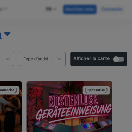
us
FR
Inscrivez-vous
Connexion
n
Afficher la carte
Type d'activités
ponsorisé
Sponsorisé