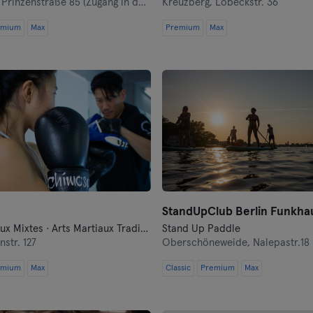
,
Prinzenstraße 85 (Zugang in der Oranienstraße 140-142 links neben Denn's Bioladen)
Kreuzberg,
Lobeckstr. 36
emium
Max
Premium
Max
Leipzig
Lubeck
Magdeburg
Mayence
Mannheim
Moenchengladbach
Munich
Arts Martiaux Mixtes · Arts Martiaux Traditionnels · Boxe · Fitness · Free Fight · Qi Gong et Tai Chi · Self-défense
Stand Up Paddle
nstr. 127
Oberschöneweide,
Nalepastr.18
Münster
emium
Max
Classic
Premium
Max
Nuremberg