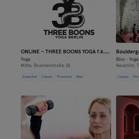
ONLINE – THREE BOONS YOGA f.k.a. Jivamukti Berlin
Boulderga
Yoga
Bloc · Yoga
Mitte,
Brunnenstraße 28
Neukölln,
T
Essential
Classic
Premium
Max
Classic
Pr