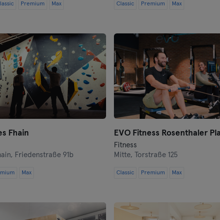
lassic
Premium
Max
Classic
Premium
Max
Darmstadt
Dortmund
Dresde
Duisbourg
Düsseldorf
Erfurt
es Fhain
EVO Fitness Rosenthaler Pla
Fitness
Essen
hain,
Friedenstraße 91b
Mitte,
Torstraße 125
emium
Max
Flensbourg
Classic
Premium
Max
Francfort