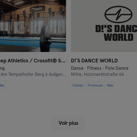
Oberhausen
Passau
Potsdam
Ravensburg
Black Sheep Athletics / Crossfit® Sheep Pack
D!´S DANCE WORLD
Ratisbonne
ing
Danse · Fitness · Pole Dance
,
Am Tempelhofer Berg 6 Aufgang 5
Mitte,
Holzmarktstraße 66
Reutlingen
Max
Classic
Premium
Max
Rostock
Saarbrücken
Saarlouis
Voir plus
Schwerin