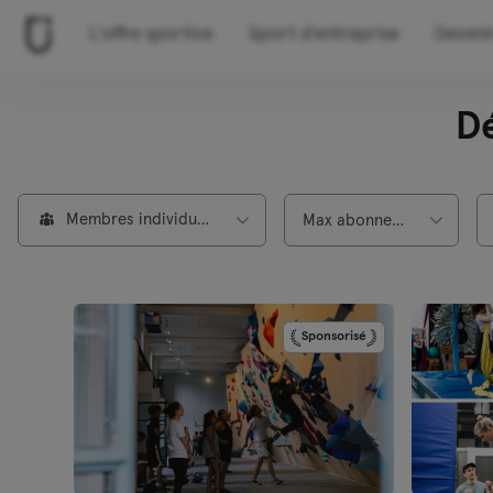
L'offre sportive
Sport d'entreprise
Deveni
D
Membres individuels
Max abonnement
Sponsorisé