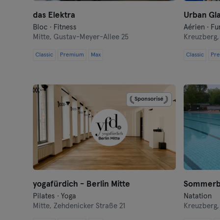
das Elektra
Urban Gla
Bloc · Fitness
Aérien · Fu
Mitte,
Gustav-Meyer-Allee 25
Kreuzberg
Classic
Premium
Max
Classic
Pr
Sponsorisé
yogafürdich - Berlin Mitte
Sommerb
Pilates · Yoga
Natation
Mitte,
Zehdenicker Straße 21
Kreuzberg