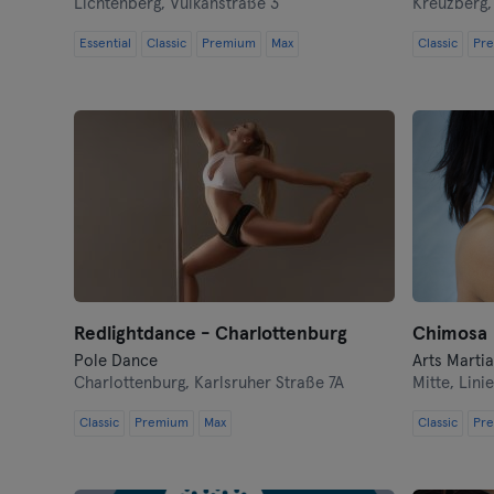
Lichtenberg,
Vulkanstraße 3
Kreuzberg
Essential
Classic
Premium
Max
Classic
Pr
Redlightdance - Charlottenburg
Chimosa
Pole Dance
Charlottenburg,
Karlsruher Straße 7A
Mitte,
Linie
Classic
Premium
Max
Classic
Pr