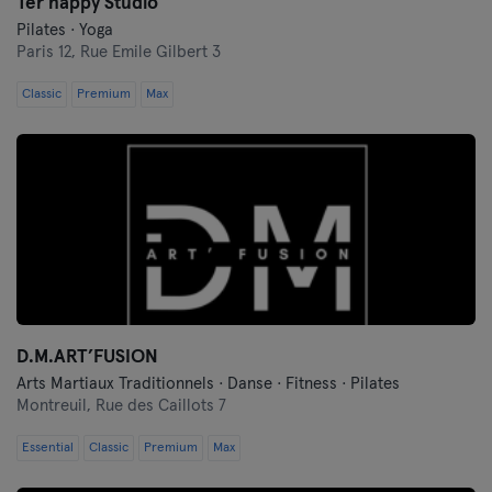
Ter’happy Studio
Pilates · Yoga
Paris 12,
Rue Emile Gilbert 3
Classic
Premium
Max
D.M.ART’FUSION
Arts Martiaux Traditionnels · Danse · Fitness · Pilates
Montreuil,
Rue des Caillots 7
Essential
Classic
Premium
Max