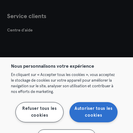
Service clients
Centre d'aide
Nous personnalisons votre expérience
© 2026 Urban Sports Group GmbH. All rights reserved.
En cliquant sur « Accepter tous les cookies », vous acceptez
Conditions générales
Politique de confidentialité
le stockage de cookies sur votre appareil pour améliorer la
navigation sur le site, analyser son utilisation et contribuer à
Mentions légales
Résilier les contrats ici
nos efforts de marketing.
Se rétracter ici
Refuser tous les
Autoriser tous les
cookies
cookies