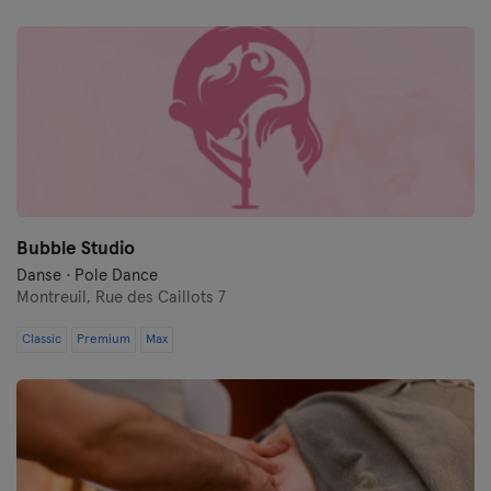
Lille
Lyon
Marseille
Montpellier
Nantes
Bubble Studio
Nice
Danse · Pole Dance
Montreuil,
Rue des Caillots 7
Paris
Classic
Premium
Max
Rennes
Rouen
Toulouse