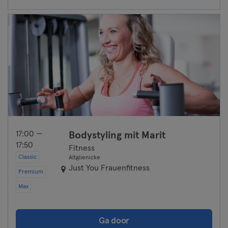
17:00 —
Bodystyling mit Marit
17:50
Fitness
Classic
Altglienicke
Just You Frauenfitness
Premium
Max
Ga door