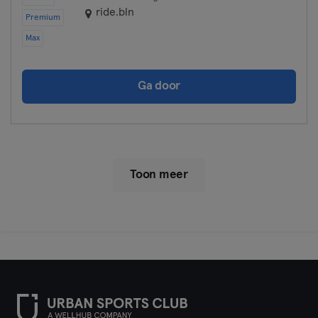
ride.bln
Premium
Max
Ga door
Toon meer