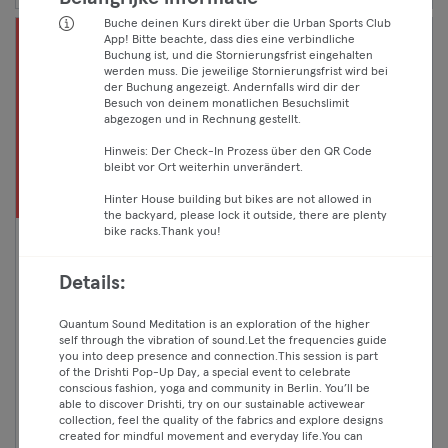
Buche deinen Kurs direkt über die Urban Sports Club
App! Bitte beachte, dass dies eine verbindliche
Buchung ist, und die Stornierungsfrist eingehalten
werden muss. Die jeweilige Stornierungsfrist wird bei
der Buchung angezeigt. Andernfalls wird dir der
Besuch von deinem monatlichen Besuchslimit
abgezogen und in Rechnung gestellt.
Hinweis: Der Check-In Prozess über den QR Code
bleibt vor Ort weiterhin unverändert.
Hinter House building but bikes are not allowed in
the backyard, please lock it outside, there are plenty
bike racks.Thank you!
17:00 —
RESET & FLOW 💫 Level I-II
17:40
Details:
🇬🇧 @LIVESTREAM
Essential
Yoga
Quantum Sound Meditation is an exploration of the higher
Classic
Prenzlauer Berg
self through the vibration of sound.Let the frequencies guide
Lotos Yoga
Premium
you into deep presence and connection.This session is part
of the Drishti Pop-Up Day, a special event to celebrate
Max
conscious fashion, yoga and community in Berlin. You’ll be
able to discover Drishti, try on our sustainable activewear
collection, feel the quality of the fabrics and explore designs
created for mindful movement and everyday life.You can