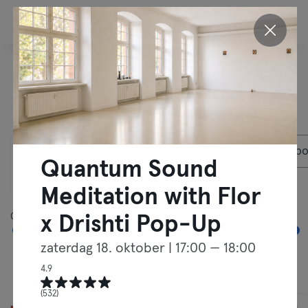
NL
Ontdek onze workouts in
Berlijn
07-
Privéleden
Max ab
Quantum Sound
08-
2026
Meditation with Flor
05:00
00:00
x Drishti Pop-Up
zaterdag 18. oktober
| 17:00 — 18:00
4.9
Klassen
Vrije Training
(532)