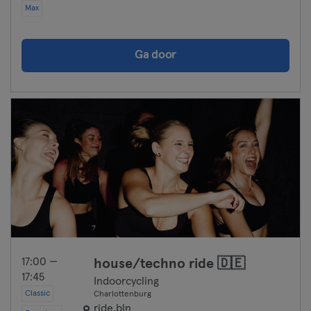
Max
Ga door
17:00 —
house/techno ride 🇩🇪
17:45
Indoorcycling
Classic
Charlottenburg
ride.bln