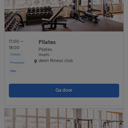
17:00 —
Pilates
18:00
Pilates
Classic
Steglitz
deen fitness club
Premium
Max
Ga door