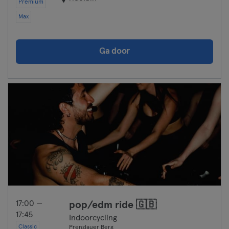
Premium
Max
Ga door
17:00 —
pop/edm ride 🇬🇧
17:45
Indoorcycling
Classic
Prenzlauer Berg