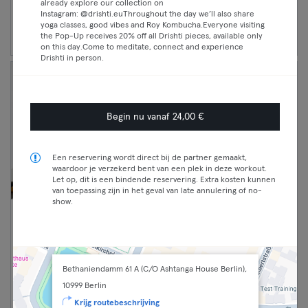
already explore our collection on
Instagram: @drishti.euThroughout the day we’ll also share
Ga door
yoga classes, good vibes and Roy Kombucha.Everyone visiting
the Pop-Up receives 20% off all Drishti pieces, available only
on this day.Come to meditate, connect and experience
Drishti in person.
Begin nu vanaf 24,00 €
Een reservering wordt direct bij de partner gemaakt,
waardoor je verzekerd bent van een plek in deze workout.
Let op, dit is een bindende reservering. Extra kosten kunnen
van toepassing zijn in het geval van late annulering of no-
show.
17:00 —
RESET & FLOW 🇬🇧
17:40
LIVESTREAM
Essential
Yoga
Bethaniendamm 61 A (C/O Ashtanga House Berlin),
Classic
Friedrichshain
10999 Berlin
Lotos Yoga
Premium
Krijg routebeschrijving