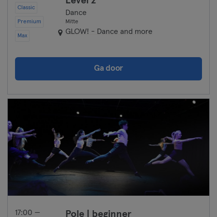
Level 2
Classic
Dance
Premium
Mitte
GLOW! - Dance and more
Max
Ga door
17:00 —
Pole | beginner