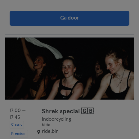
Ga door
17:00 —
Shrek special 🇬🇧
17:45
Indoorcycling
Classic
Mitte
ride.bln
Premium