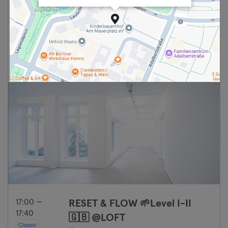
Max
Ga door
17:00 —
RESET & FLOW 🌱Level I-II
17:40
🇬🇧 @LOFT
Classic