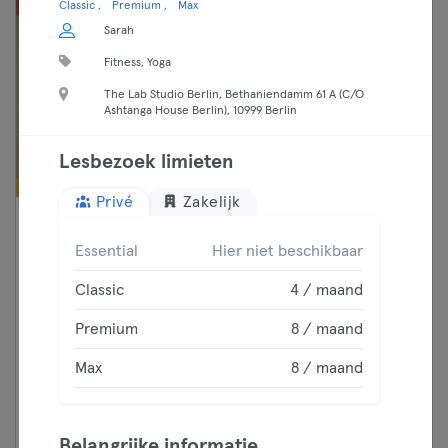
Classic
Premium
Max
Sarah
Fitness, Yoga
The Lab Studio Berlin, Bethaniendamm 61 A (C/O
Ashtanga House Berlin), 10999 Berlin
Lesbezoek limieten
Privé
Zakelijk
16:55 —
HOT Infrared x Sculpt
Essential
Hier niet beschikbaar
17:40
Pilates
Classic
Friedrichshain
Classic
4 / maand
Holmes Place Boutique
Premium
Premium
8 / maand
Max
Max
8 / maand
Ga door
Belangrijke informatie