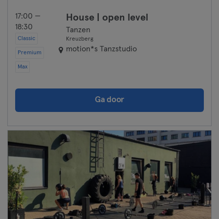
17:00 —
House | open level
18:30
Tanzen
Classic
Kreuzberg
motion*s Tanzstudio
Premium
Max
Ga door