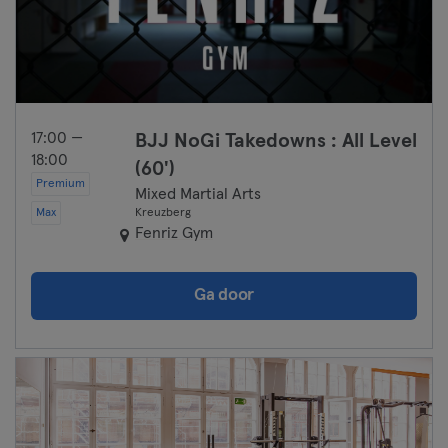
17:00 —
BJJ NoGi Takedowns : All Level
18:00
(60')
Premium
Mixed Martial Arts
Max
Kreuzberg
Fenriz Gym
Ga door