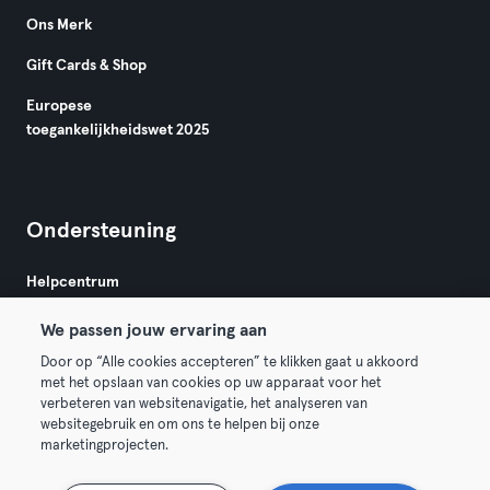
Ons Merk
Gift Cards & Shop
Europese
toegankelijkheidswet 2025
Ondersteuning
Helpcentrum
We passen jouw ervaring aan
Door op “Alle cookies accepteren” te klikken gaat u akkoord
met het opslaan van cookies op uw apparaat voor het
verbeteren van websitenavigatie, het analyseren van
websitegebruik en om ons te helpen bij onze
Algemene Voorwaarden
Privacy
Bedrijfsgegevens
marketingprojecten.
Membership opzeggen
Trek hier je contract terug