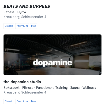
𝘽𝙀𝘼𝙏𝙎 𝘼𝙉𝘿 𝘽𝙐𝙍𝙋𝙀𝙀𝙎
Fitness · Hyrox
Kreuzberg,
Schleusenufer 4
Classic
Premium
Max
the dopamine studio
Bokssport · Fitness · Functionele Training · Sauna · Wellness
Kreuzberg,
Schleusenufer 4
Classic
Premium
Max