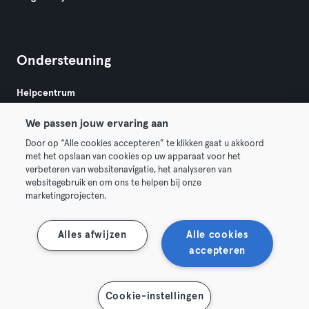
Ondersteuning
Helpcentrum
We passen jouw ervaring aan
Door op “Alle cookies accepteren” te klikken gaat u akkoord
met het opslaan van cookies op uw apparaat voor het
verbeteren van websitenavigatie, het analyseren van
websitegebruik en om ons te helpen bij onze
Algemene Voorwaarden
Privacy
Bedrijfsgegevens
marketingprojecten.
Membership opzeggen
Trek hier je contract terug
Alles afwijzen
Alle cookies
accepteren
Cookie-instellingen