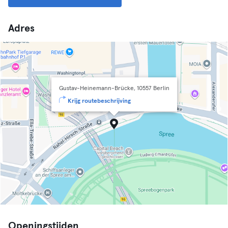
Adres
Gustav-Heinemann-Brücke, 10557 Berlin
Krijg routebeschrijving
Openingstijden