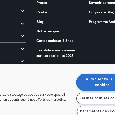
Presse
Devenir partena
Contact
Corporate Blog
Blog
Programme Amb
Notre marque
Cartes cadeaux & Shop
Législation européenne
sur l’accessibilité 2025
Autoriser tous l
cookies
ptez le stockage de cookies sur votre appareil
Refuser tous les c
isation et contribuer à nos efforts de marketing.
énérales
Politique de confidentialité
Mentions légales
es contrats ici
Se rétracter ici
Paramètres des co