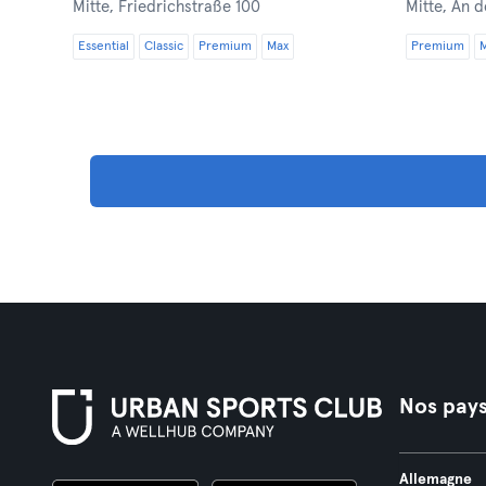
Mitte,
Friedrichstraße 100
Mitte,
An d
Essential
Classic
Premium
Max
Premium
Nos pay
Allemagne