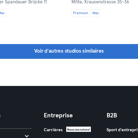
er Spandauer Brücke 11
Mitte,
Krausenstrasse 35-36
Max
Premium
Max
Voir d'autres studios similaires
s
Entreprise
B2B
Carrières
Sport d'entrepri
Nous recrutons!