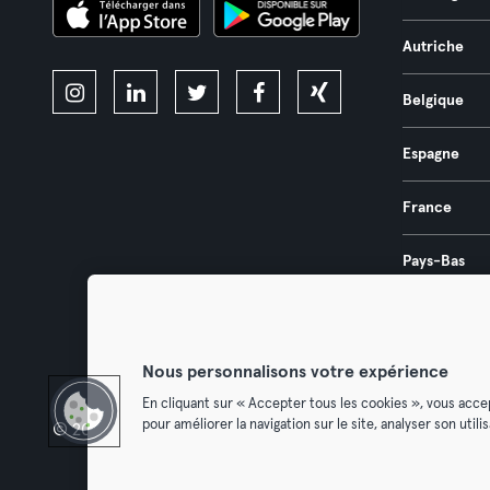
Autriche
Belgique
Espagne
France
Pays-Bas
Portugal
Nous personnalisons votre expérience
En cliquant sur « Accepter tous les cookies », vous acce
pour améliorer la navigation sur le site, analyser son util
© 2026 Urban Sports Group GmbH. All rights reserved.
Conditions g
Résilier l