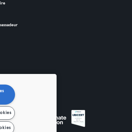
ire
assadeur
es
ookies
okies