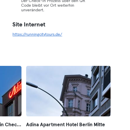
Der Check-In Prozess über den QR
Code bleibt vor Ort weiterhin
unverändert.
Site Internet
https://runningcitytours.de/
Adina Apartment Hotel Berlin Checkpoint Charlie
Adina Apartment Hotel Berlin Mitte