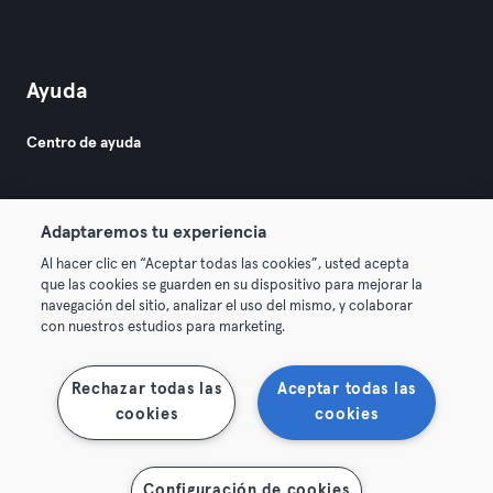
Ayuda
Centro de ayuda
Adaptaremos tu experiencia
Al hacer clic en “Aceptar todas las cookies”, usted acepta
que las cookies se guarden en su dispositivo para mejorar la
© 2026 Urban Sports Group GmbH. All rights reserved.
navegación del sitio, analizar el uso del mismo, y colaborar
Términos y condiciones
Privacidad
Sello
con nuestros estudios para marketing.
Rescindir contratos aquí
Desistir de contratos aquí
Rechazar todas las
Aceptar todas las
cookies
cookies
Configuración de cookies