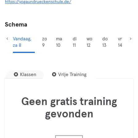
https://yogaundrueckenschule.de/
Schema
Vandaag,
zo
ma
di
wo
do
vr
za 8
9
10
11
12
13
14
Klassen
Vrije Training
Geen gratis training
gevonden