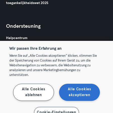
toegankelijkheidswet 2025
Ondersteuning
Helpcentrum
Wir passen Ihre Erfahrung an
Wenn Sie auf „Alle Cookies akzeptieren“ klicken, stimmen Sie
der Speicherung von Cookies auf Ihrem Gerät zu, um die
Websitenavigation zu verbessern, die Websitenutzung zu
analysieren und unsere Marketingbemühungen zu
Algemene Voorwaarden
Privacy
Bedrijfsgegevens
unterstützen.
Membership opzeggen
Trek hier je contract terug
Alle Cookies
Alle Cookies
ablehnen
akzeptieren
Cookie-Einstellungen