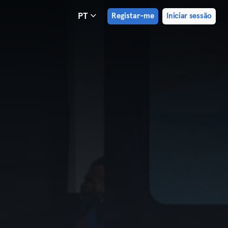
PT
Registar-me
Iniciar sessão