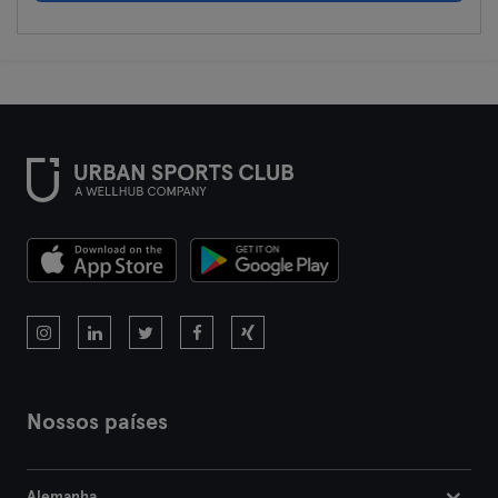
Darmstadt
Dortmund
Dresden
Duisburg
Dusseldorf
Erfurt
Essen
Flensburg
Nossos países
Frankfurt
Alemanha