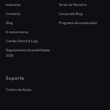
Imprensa
Torna-te Parceiro
Hof
Contacto
Corporate Blog
Homburg
Blog
Programa de embaixador
A nossa marca
Ingolstadt
Cartão Oferta & Loja
Karlsruhe
Regulamento Acessibilidade
Kassel
2025
Kiel
Suporte
Kleve
Centro de Ajuda
Colónia
Konstanz