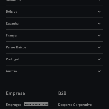
Frankfurt an der Oder
Bélgica
Freiburg
Espanha
Fulda
França
Göppingen
Países Baixos
Halle
Portugal
Hamburgo
Áustria
Hanau
Hanôver
Empresa
B2B
Heidelberg
Empregos
Desporto Corporativo
Estamos a contratar!
Heidenheim