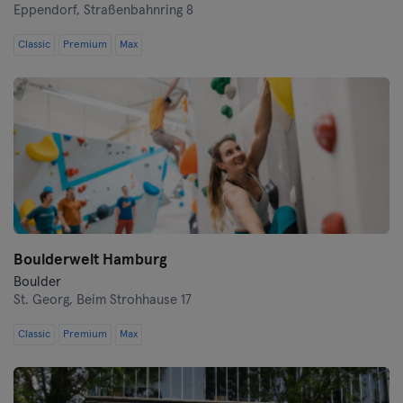
Eppendorf,
Straßenbahnring 8
Hof
Classic
Premium
Max
Homburg
Ingolstadt
Karlsruhe
Kassel
Kiel
Boulderwelt Hamburg
Boulder
Kleve
St. Georg,
Beim Strohhause 17
Colónia
Classic
Premium
Max
Konstanz