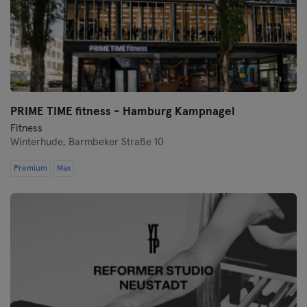
Landshut
Leipzig
Lubeque
Magdeburg
PRIME TIME fitness - Hamburg Kampnagel
Fitness
Mainz
Winterhude,
Barmbeker Straße 10
Premium
Max
Mannheim
Moenchengladbach
Munique
Münster
Nuremberga