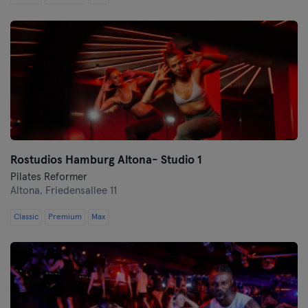
Schwerin
Siegen
Straubing
Estugarda
Trier
Rostudios Hamburg Altona- Studio 1
Ulm
Pilates Reformer
Altona,
Friedensallee 11
Weiden
Classic
Premium
Max
Wiesbaden
Wolfsburg
Wuppertal