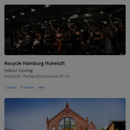
Darmstadt
Dortmund
Dresden
Duisburg
Rocycle Hamburg Hoheluft
Dusseldorf
Indoor Cycling
Hoheluft,
Hoheluftchaussee 59-61
Erfurt
Classic
Premium
Max
Essen
Flensburg
Frankfurt