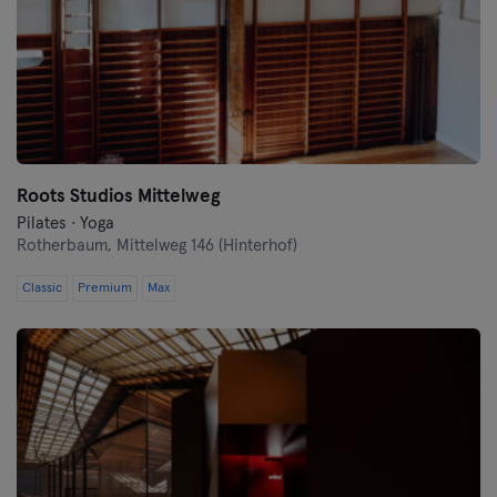
Roots Studios Mittelweg
Pilates · Yoga
Rotherbaum,
Mittelweg 146 (Hinterhof)
Classic
Premium
Max