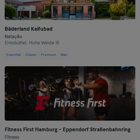
Frankfurt an der Oder
Freiburg
Bäderland Kaifubad
Fulda
Natação
Eimsbüttel,
Hohe Weide 15
Göppingen
Essential
Classic
Premium
Max
Halle
Hamburgo
Hanau
Hanôver
Heidelberg
Fitness First Hamburg - Eppendorf Straßenbahnring
Heidenheim
Fitness