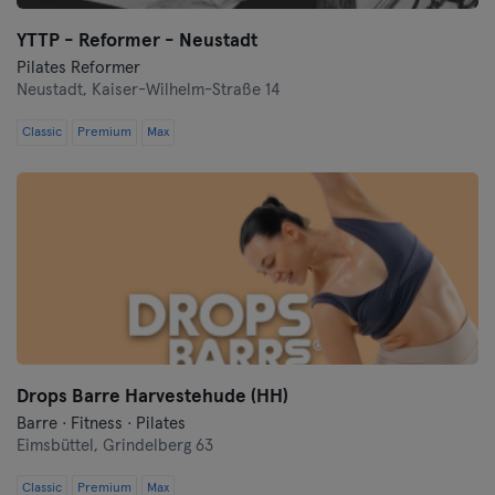
Oberhausen
YTTP - Reformer - Neustadt
Pilates Reformer
Neustadt,
Kaiser-Wilhelm-Straße 14
Passau
Classic
Premium
Max
Potsdam
Ravensburg
Regensburg
Reutlingen
Rostock
Drops Barre Harvestehude (HH)
Saarbrücken
Barre · Fitness · Pilates
Eimsbüttel,
Grindelberg 63
Saarlouis
Classic
Premium
Max