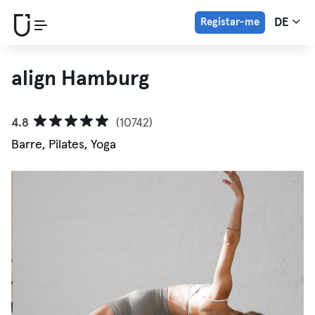
Registar-me
DE
align Hamburg
4.8
(10742)
Barre, Pilates, Yoga