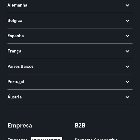
Alemanha
Bélgica
Espanha
França
Países Baixos
Portugal
Áustria
Empresa
B2B