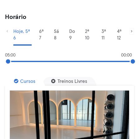
Horário
Hoje, 5ª
6ª
Sá
Do
2ª
3ª
4ª
6
7
8
9
10
11
12
05:00
00:00
Cursos
Treinos Livres