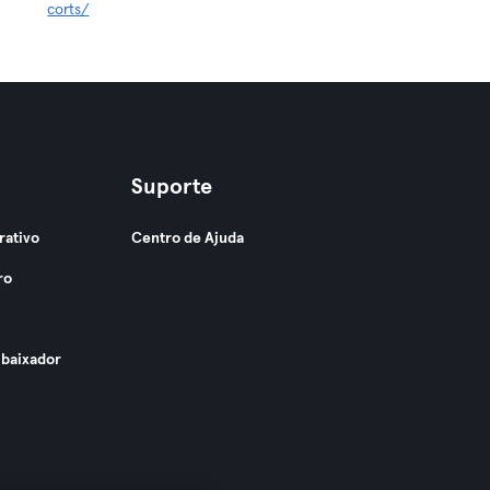
corts/
Suporte
rativo
Centro de Ajuda
ro
baixador