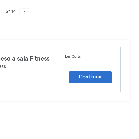
6ª 14
Les Corts
eso a sala Fitness
ess
Continuar