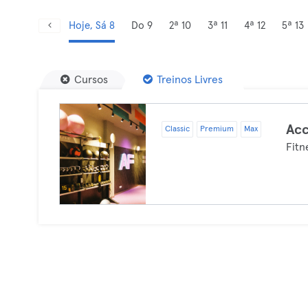
Hoje, Sá 8
Do 9
2ª 10
3ª 11
4ª 12
5ª 13
Cursos
Treinos Livres
Acc
Classic
Premium
Max
Fitn