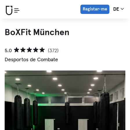
Registar-me
DE
BoXFit München
5.0
(372)
Desportos de Combate