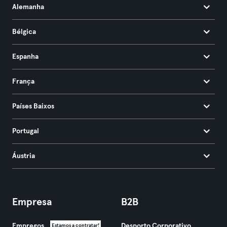
Alemanha
Bélgica
Espanha
França
Países Baixos
Portugal
Áustria
Empresa
B2B
Empregos
Desporto Corporativo
Estamos a contratar!