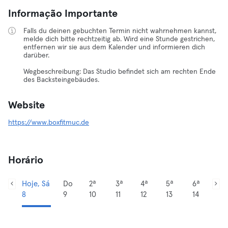
Informação Importante
Falls du deinen gebuchten Termin nicht wahrnehmen kannst,
melde dich bitte rechtzeitig ab. Wird eine Stunde gestrichen,
entfernen wir sie aus dem Kalender und informieren dich
darüber.
Wegbeschreibung: Das Studio befindet sich am rechten Ende
des Backsteingebäudes.
Website
https://www.boxfitmuc.de
Horário
Hoje, Sá
Do
2ª
3ª
4ª
5ª
6ª
8
9
10
11
12
13
14